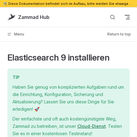
🛠️ Diese Dokumentation befindet sich im Aufbau, bitte melden Sie etwaige Probleme. 🔗
Skip to content
Zammad Hub
Menu
Return to top
Elasticsearch 9 installieren
TIP
Haben Sie genug von komplizierten Aufgaben rund um
die Einrichtung, Konfiguration, Sicherung und
Aktualisierung? Lassen Sie uns diese Dinge für Sie
erledigen! 🚀
Der einfachste und oft auch kostengünstigste Weg,
Zammad zu betreiben, ist unser
Cloud-Dienst
. Testen
Sie es in einer kostenlosen Testinstanz!