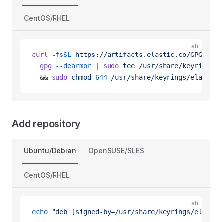
CentOS/RHEL
sh
curl
 -fsSL
 https://artifacts.elastic.co/GPG-KEY-
  gpg
 --dearmor
 |
 sudo
 tee
 /usr/share/keyrings/e
  && 
sudo
 chmod
 644
 /usr/share/keyrings/elastics
Add repository
Ubuntu/Debian
OpenSUSE/SLES
CentOS/RHEL
sh
echo
 "deb [signed-by=/usr/share/keyrings/elastic