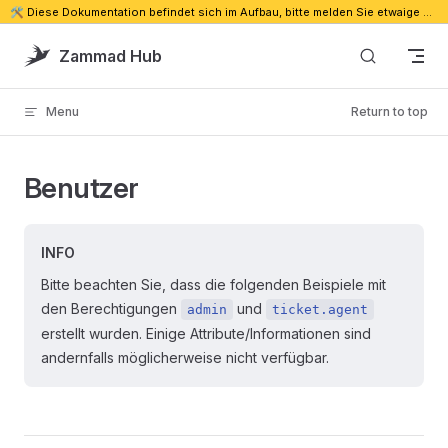
🛠️ Diese Dokumentation befindet sich im Aufbau, bitte melden Sie etwaige Probleme. 🔗
Skip to content
Zammad Hub
Menu
Return to top
Benutzer
INFO
Bitte beachten Sie, dass die folgenden Beispiele mit
den Berechtigungen
und
admin
ticket.agent
erstellt wurden. Einige Attribute/Informationen sind
andernfalls möglicherweise nicht verfügbar.