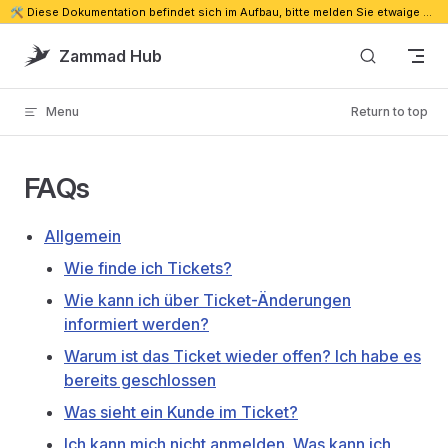
🛠️ Diese Dokumentation befindet sich im Aufbau, bitte melden Sie etwaige Probleme. 🔗
Skip to content
Zammad Hub
Menu
Return to top
FAQs
Allgemein
Wie finde ich Tickets?
Wie kann ich über Ticket-Änderungen
informiert werden?
Warum ist das Ticket wieder offen? Ich habe es
bereits geschlossen
Was sieht ein Kunde im Ticket?
Ich kann mich nicht anmelden. Was kann ich