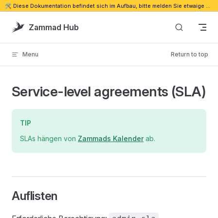
🛠️ Diese Dokumentation befindet sich im Aufbau, bitte melden Sie etwaige Probleme. 🔗
Skip to content
Zammad Hub
Menu
Return to top
Service-level agreements (SLA)
TIP
SLAs hängen von
Zammads Kalender
ab.
Auflisten