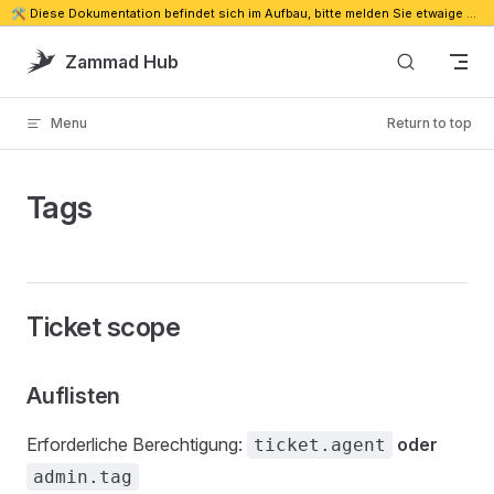
🛠️ Diese Dokumentation befindet sich im Aufbau, bitte melden Sie etwaige Probleme. 🔗
Skip to content
Zammad Hub
Menu
Return to top
Tags
Ticket scope
Auflisten
Erforderliche Berechtigung:
oder
ticket.agent
admin.tag