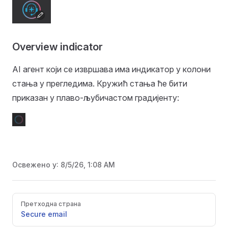
Overview indicator
AI агент који се извршава има индикатор у колони
стања у прегледима. Кружић стања ће бити
приказан у плаво-љубичастом градијенту:
Освежено у:
8/5/26, 1:08 AM
Pager
Претходна страна
Secure email