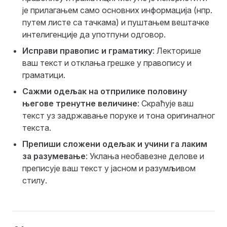
је прилагањем само основних информација (нпр.
путем листе са тачкама) и пуштањем вештачке
интелигенције да употпуни одговор.
Исправи правопис и граматику
: Лекторише
ваш текст и отклања грешке у правопису и
граматици.
Сажми одељак на отприлике половину
његове тренутне величине
: Скраћује ваш
текст уз задржавање поруке и тона оригиналног
текста.
Препиши сложени одељак и учини га лаким
за разумевање
: Уклања необавезне делове и
преписује ваш текст у јасном и разумљивом
стилу.