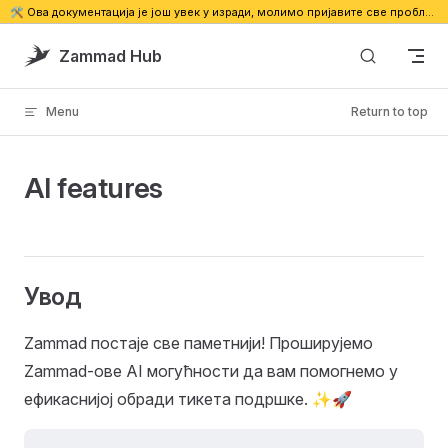
🛠️ Ова документација је још увек у изради, молимо пријавите све проблеме. 🔗
Skip to content
Zammad Hub
Menu
Return to top
AI features
Увод
Zammad постаје све паметнији! Проширујемо
Zammad-ове AI могућности да вам помогнемо у
ефикаснијој обради тикета подршке. ✨🚀