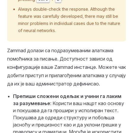
Always double-check the response. Although the
feature was carefully developed, there may still be
minor problems in individual cases due to the nature
of neural networks.
Zammad долази са подразумеваним алаткама
помоћника за писање. Доступност зависи од
конфигурације ваше Zammad инстанце. Можете чак
добити приступ и прилагођеним алаткама у случају
да их је ваш администратор дефинисао.
Препиши сложени одељак и учини га лаким
за разумевање
: Користи ваш нацрт као основу
и покушава да га прошири у исполиран текст.
Покушава да одреди структуру и побољша
јасноћу и прецизност као и да уклони грешке у
правопису и граматици. Могуће је искористити