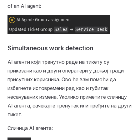
of an AI agent:
Simultaneous work detection
AI агенти који тренутно раде на тикету су
приказани као и други оператери у доњој траци
присутних корисника. Ово ће вам помоћи да
избегнете истовремени рад као и губитак
несачуваних измена. Уколико приметите сличицу
AI агента, сачекајте тренутак или пређите на други
тикет.
Сличица AI агента: