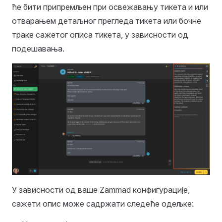
ће бити припремљен при освежавању тикета и или
отварањем детаљног прегледа тикета или бочне
траке сажетог описа тикета, у зависности од
подешавања.
У зависности од ваше Zammad конфигурације,
сажети опис може садржати следеће одељке: